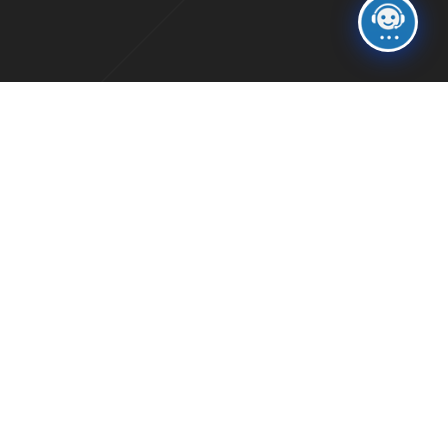
Sed ut perspiciatis unde
omnis iste natus error sit
voluptatem accusantium
doloremque laudantium,
totam rem aperiam, eaque
ipsa quae ab illo inventore
veritatis et quasi