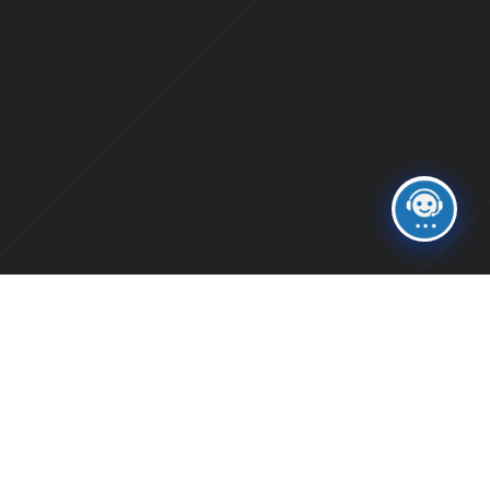
Quis autem
vel eum iure